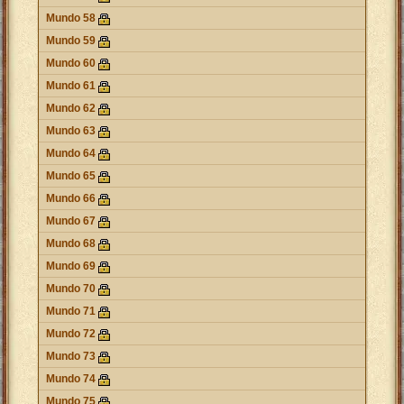
Mundo 58
Mundo 59
Mundo 60
Mundo 61
Mundo 62
Mundo 63
Mundo 64
Mundo 65
Mundo 66
Mundo 67
Mundo 68
Mundo 69
Mundo 70
Mundo 71
Mundo 72
Mundo 73
Mundo 74
Mundo 75