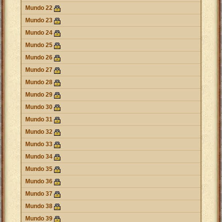
Mundo 22
Mundo 23
Mundo 24
Mundo 25
Mundo 26
Mundo 27
Mundo 28
Mundo 29
Mundo 30
Mundo 31
Mundo 32
Mundo 33
Mundo 34
Mundo 35
Mundo 36
Mundo 37
Mundo 38
Mundo 39