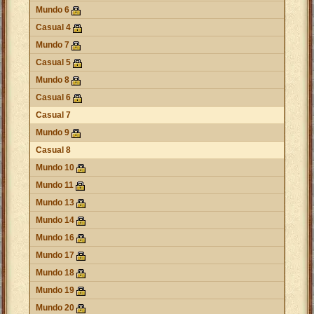
Mundo 6
Casual 4
Mundo 7
Casual 5
Mundo 8
Casual 6
Casual 7
Mundo 9
Casual 8
Mundo 10
Mundo 11
Mundo 13
Mundo 14
Mundo 16
Mundo 17
Mundo 18
Mundo 19
Mundo 20