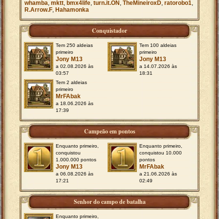
whamba
,
mktt
,
bmx4life
,
turn.it.ON
,
TheMineiroxD
,
ratorobo1
,
R.Arrow.F
,
Hahamonka
Conquistador
Tem 250 aldeias
Tem 100 aldeias
primeiro
primeiro
Jony M13
Jony M13
a 02.08.2026 às
a 14.07.2026 às
03:57
18:31
Tem 2 aldeias
primeiro
MrFAbak
a 18.06.2026 às
17:39
Campeão em pontos
Enquanto primeiro,
Enquanto primeiro,
conquistou
conquistou 10.000
1.000.000 pontos
pontos
Jony M13
MrFAbak
a 06.08.2026 às
a 21.06.2026 às
17:21
02:49
Senhor do campo de batalha
Enquanto primeiro,