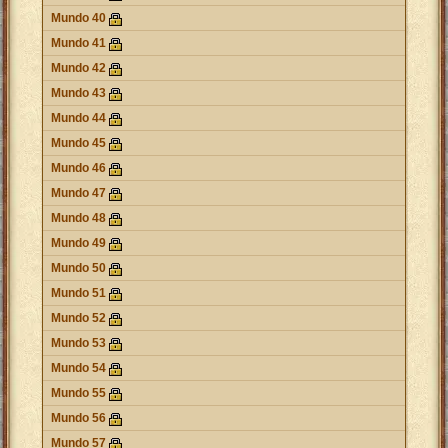
Mundo 40
Mundo 41
Mundo 42
Mundo 43
Mundo 44
Mundo 45
Mundo 46
Mundo 47
Mundo 48
Mundo 49
Mundo 50
Mundo 51
Mundo 52
Mundo 53
Mundo 54
Mundo 55
Mundo 56
Mundo 57