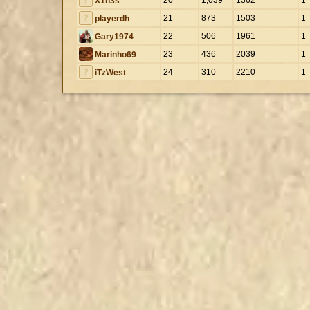
X1n3s
21
873
1503
1
playerdh
22
506
1961
1
Gary1974
23
436
2039
1
Marinho69
24
310
2210
1
iTzWest