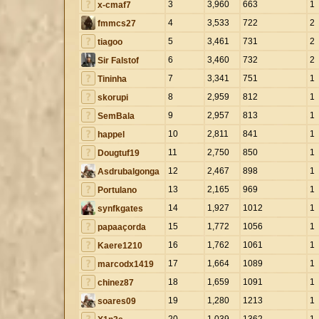
3
3,960
663
1
x-cmaf7
4
3,533
722
2
fmmcs27
5
3,461
731
2
tiagoo
6
3,460
732
2
Sir Falstof
7
3,341
751
1
Tininha
8
2,959
812
1
skorupi
9
2,957
813
1
SemBala
10
2,811
841
1
happel
11
2,750
850
1
Dougtuf19
12
2,467
898
1
Asdrubalgonga
13
2,165
969
1
Portulano
14
1,927
1012
1
synfkgates
15
1,772
1056
1
papaaçorda
16
1,762
1061
1
Kaere1210
17
1,664
1089
1
marcodx1419
18
1,659
1091
1
chinez87
19
1,280
1213
1
soares09
20
1,039
1362
1