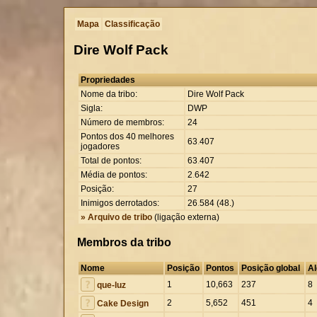
Mapa
Classificação
Dire Wolf Pack
Propriedades
Nome da tribo:
Dire Wolf Pack
Sigla:
DWP
Número de membros:
24
Pontos dos 40 melhores
63
.
407
jogadores
Total de pontos:
63
.
407
Média de pontos:
2
.
642
Posição:
27
Inimigos derrotados:
26
.
584 (48.)
» Arquivo de tribo
(ligação externa)
Membros da tribo
Nome
Posição
Pontos
Posição global
Al
1
10,663
237
8
que-luz
2
5,652
451
4
Cake Design