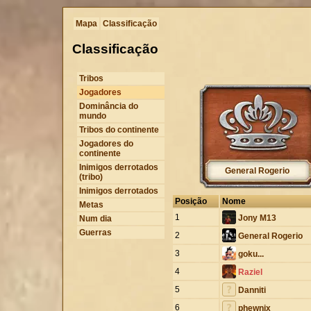
Mapa
Classificação
Classificação
Tribos
Jogadores
Dominância do
mundo
Tribos do continente
Jogadores do
continente
Inimigos derrotados
General Rogerio
(tribo)
Inimigos derrotados
Posição
Nome
Metas
1
Jony M13
Num dia
Guerras
2
General Rogerio
3
goku...
4
Raziel
5
Danniti
6
phewnix