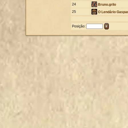
24
Bruno.grilo
25
O Lendário Gaspa
Posição: