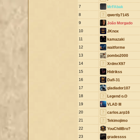
7
MrFAbak
8
qwertly7145
9
João Morgado
10
JKnox
11
kamazaki
12
waitforme
13
pombo2000
14
XrdmrX97
15
Hidrikss
16
Dafl-31
17
gladiador107
18
Legend o.O
19
VLAD III
20
carlos.arp16
21
Tekimojimo
22
YouChillBro?
23
gradessss